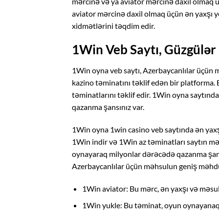
mərcinə və ya aviator mərcinə daxil olmaq ü
aviator mərcinə daxil olmaq üçün ən yaxşı 
xidmətlərini təqdim edir.
1Win Veb Saytı, Güzgülə
1Win oyna veb saytı, Azerbaycanlılar üçün
kazino təminatını təklif edən bir platforma.
təminatlarını təklif edir. 1Win oyna saytın
qazanma şansınız var.
1Win oyna
1win casino
veb saytında ən yaxş
1Win indir və 1Win az təminatları saytın mə
oynayaraq milyonlar dərəcədə qazanma şansın
Azerbaycanlılar üçün məhsulun geniş məhd
1Win aviator: Bu mərc, ən yaxşı və məsuliy
1Win yukle: Bu təminat, oyun oynayanaq 