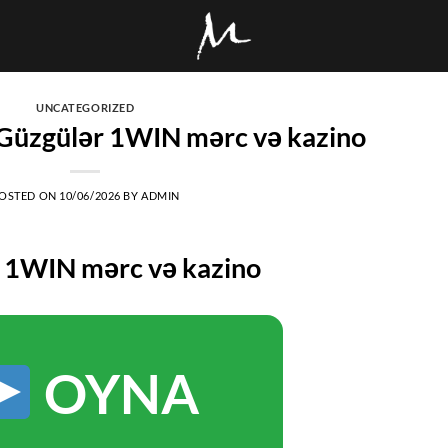
UNCATEGORIZED
 Güzgülər 1WIN mərc və kazino
OSTED ON
10/06/2026
BY
ADMIN
r 1WIN mərc və kazino
OYNA