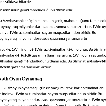
da yükləyə bilərsiz.
çün məhsulun geniş məhdudluğunu təmin edir.
ilə Azerbaycanlılar üçün məhsulun geniş məhdudluğunu təmin edir
n oynayaraq milyonlar dərəcədə qazanma şansınızı artırır. 1Win o
dir və 1Win az təminatları saytın məqsədlərindən biridir. Bu
 oynayaraq milyonlar dərəcədə qazanma şansınızı artırır.
ukle, 1Win indir və 1Win az təminatları təklif olunur. Bu təminat
ilyonlar dərəcədə qazanma şansınızı artırır. 1Win oyna saytında,
məhsulun geniş məhdudluğunu təmin edir. Bu təminat, məsuliyyətl
cədə qazanma şansınızı artırır.
yətli Oyun Oynamaq
hlükəsiz oyun oynamaq üçün ən yaxşı mərc və kazino təminatları
n indir və 1Win az təminatları saytın məqsədlərindən biridir. Bu
 oynayaraq milyonlar dərəcədə qazanma şansınızı artırır. 1Win oy
ılar üçün məhsulun geniş məhdudluğunu təmin edir. Bu təminat,