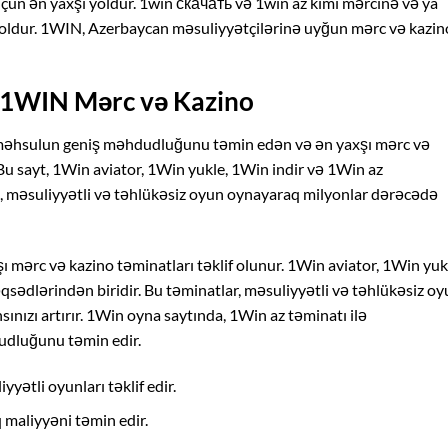
çün ən yaxşı yoldur. 1win скачать və 1win az kimi mərcinə və ya
yoldur. 1WIN, Azerbaycan məsuliyyətçilərinə uyğun mərc və kazin
r 1WIN Mərc və Kazino
 məhsulun geniş məhdudluğunu təmin edən və ən yaxşı mərc və
 Bu sayt, 1Win aviator, 1Win yukle, 1Win indir və 1Win az
da, məsuliyyətli və təhlükəsiz oyun oynayaraq milyonlar dərəcədə
ı mərc və kazino təminatları təklif olunur. 1Win aviator, 1Win yuk
qsədlərindən biridir. Bu təminatlar, məsuliyyətli və təhlükəsiz o
ızı artırır. 1Win oyna saytında, 1Win az təminatı ilə
udluğunu təmin edir.
yətli oyunları təklif edir.
maliyyəni təmin edir.