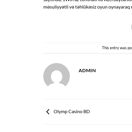
məsuliyyətli və təhlükəsiz oyun oynayaraq m
This entry was po
ADMIN
Olymp Casino BD