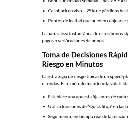
Bonus de Reload Semanal – hasta €700 + 5
Cashback en vivo – 25% de pérdidas hast
Puntos de lealtad que pueden canjearse po
La naturaleza instantánea de estos bonos si
pagos o verificaciones de bonos.
Toma de Decisiones Rápid
Riesgo en Minutos
La estrategia de riesgo típica de un speed‑p
o rondas. Este método mantiene la volatilida
Establece una apuesta fija antes de cada 
Utiliza funciones de “Quick Stop” en las
Seguimiento en tiempo real de la relación