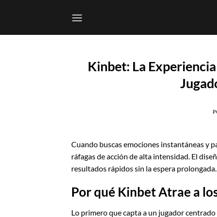
Skip
to
content
Kinbet: La Experiencia
Jugad
P
Cuando buscas emociones instantáneas y pag
ráfagas de acción de alta intensidad. El dise
resultados rápidos sin la espera prolongada.
Por qué Kinbet Atrae a lo
Lo primero que capta a un jugador centrado e