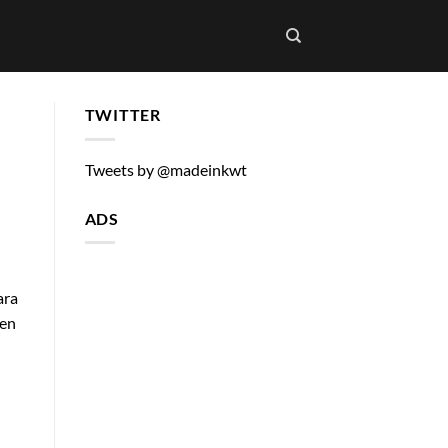
TWITTER
Tweets by @madeinkwt
ADS
ara
cen