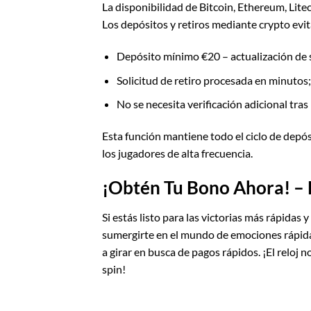
La disponibilidad de Bitcoin, Ethereum, Lite
Los depósitos y retiros mediante crypto evit
Depósito mínimo €20 – actualización de 
Solicitud de retiro procesada en minutos; 
No se necesita verificación adicional tras 
Esta función mantiene todo el ciclo de depó
los jugadores de alta frecuencia.
¡Obtén Tu Bono Ahora! – 
Si estás listo para las victorias más rápidas
sumergirte en el mundo de emociones rápida
a girar en busca de pagos rápidos. ¡El reloj
spin!