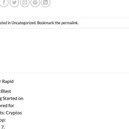
sted in
Uncategorized
. Bookmark the
permalink
.
r Rapid
tBlast
g Started on
ored for
ts: Cryptos
op:
 7.