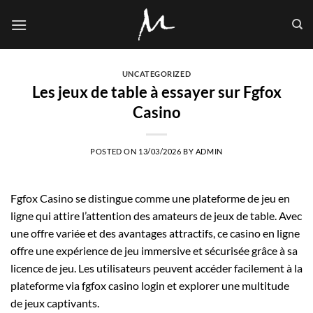
Skip
to
content
UNCATEGORIZED
Les jeux de table à essayer sur Fgfox
Casino
POSTED ON
13/03/2026
BY
ADMIN
Fgfox Casino se distingue comme une plateforme de jeu en
ligne qui attire l’attention des amateurs de jeux de table. Avec
une offre variée et des avantages attractifs, ce casino en ligne
offre une expérience de jeu immersive et sécurisée grâce à sa
licence de jeu. Les utilisateurs peuvent accéder facilement à la
plateforme via
fgfox casino login
et explorer une multitude
de jeux captivants.