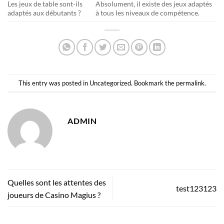
Les jeux de table sont-ils
Absolument, il existe des jeux adaptés
adaptés aux débutants ?
à tous les niveaux de compétence.
This entry was posted in
Uncategorized
. Bookmark the
permalink
.
ADMIN
Quelles sont les attentes des
test123123
joueurs de Casino Magius ?