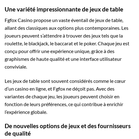
Une variété impressionnante de jeux de table
Fgfox Casino propose un vaste éventail de jeux de table,
allant des classiques aux options plus contemporaines. Les
joueurs peuvent s’attendre à trouver des jeux tels que la
roulette, le blackjack, le baccarat et le poker. Chaque jeu est
conçu pour offrir une expérience unique, grâce à des
graphismes de haute qualité et une interface utilisateur
conviviale.
Les jeux de table sont souvent considérés comme le cœur
d’un casino en ligne, et Fgfox ne déçoit pas. Avec des
variantes de chaque jeu, les joueurs peuvent choisir en
fonction de leurs préférences, ce qui contribue à enrichir
l’expérience globale.
De nouvelles options de jeux et des fournisseurs
de qualité