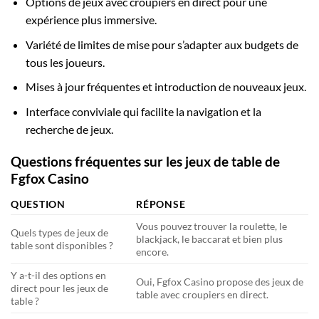
Options de jeux avec croupiers en direct pour une
expérience plus immersive.
Variété de limites de mise pour s’adapter aux budgets de
tous les joueurs.
Mises à jour fréquentes et introduction de nouveaux jeux.
Interface conviviale qui facilite la navigation et la
recherche de jeux.
Questions fréquentes sur les jeux de table de
Fgfox Casino
QUESTION
RÉPONSE
Vous pouvez trouver la roulette, le
Quels types de jeux de
blackjack, le baccarat et bien plus
table sont disponibles ?
encore.
Y a-t-il des options en
Oui, Fgfox Casino propose des jeux de
direct pour les jeux de
table avec croupiers en direct.
table ?