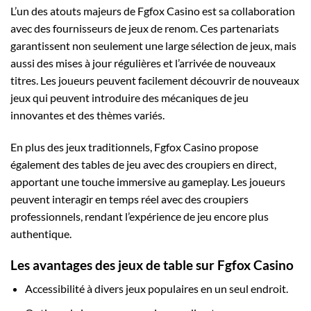
L’un des atouts majeurs de Fgfox Casino est sa collaboration
avec des fournisseurs de jeux de renom. Ces partenariats
garantissent non seulement une large sélection de jeux, mais
aussi des mises à jour régulières et l’arrivée de nouveaux
titres. Les joueurs peuvent facilement découvrir de nouveaux
jeux qui peuvent introduire des mécaniques de jeu
innovantes et des thèmes variés.
En plus des jeux traditionnels, Fgfox Casino propose
également des tables de jeu avec des croupiers en direct,
apportant une touche immersive au gameplay. Les joueurs
peuvent interagir en temps réel avec des croupiers
professionnels, rendant l’expérience de jeu encore plus
authentique.
Les avantages des jeux de table sur Fgfox Casino
Accessibilité à divers jeux populaires en un seul endroit.