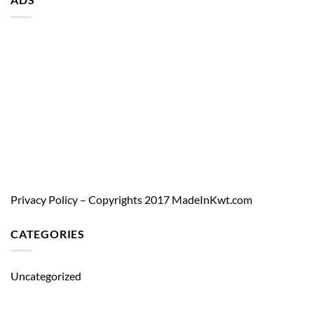
Privacy Policy
– Copyrights 2017
MadeInKwt.com
CATEGORIES
Uncategorized