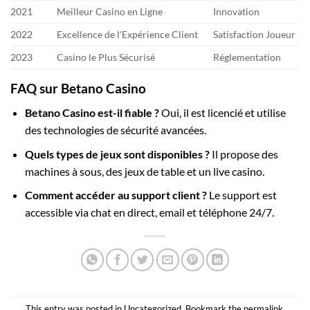
2021
Meilleur Casino en Ligne
Innovation
2022
Excellence de l’Expérience Client
Satisfaction Joueur
2023
Casino le Plus Sécurisé
Réglementation
FAQ sur Betano Casino
Betano Casino est-il fiable ?
Oui, il est licencié et utilise
des technologies de sécurité avancées.
Quels types de jeux sont disponibles ?
Il propose des
machines à sous, des jeux de table et un live casino.
Comment accéder au support client ?
Le support est
accessible via chat en direct, email et téléphone 24/7.
This entry was posted in
Uncategorized
. Bookmark the
permalink
.