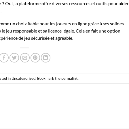
e ?
Oui, la plateforme offre diverses ressources et outils pour aider
.
me un choix fiable pour les joueurs en ligne grâce à ses solides
e jeu responsable et sa licence légale. Cela en fait une option
périence de jeu sécurisée et agréable.
sted in
Uncategorized
. Bookmark the
permalink
.