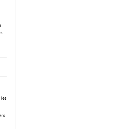
n
ps
 les
ers