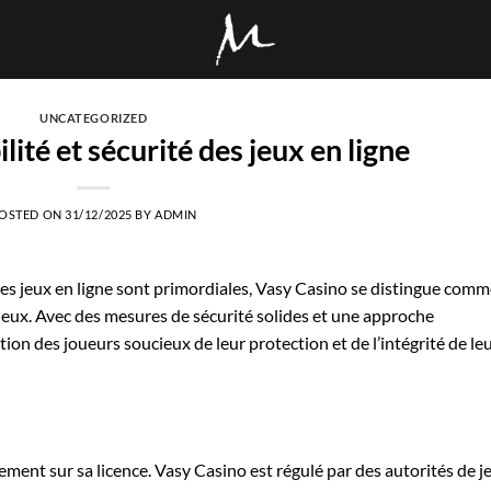
UNCATEGORIZED
ilité et sécurité des jeux en ligne
OSTED ON
31/12/2025
BY
ADMIN
des jeux en ligne sont primordiales,
Vasy Casino
se distingue comm
ieux. Avec des mesures de sécurité solides et une approche
ntion des joueurs soucieux de leur protection et de l’intégrité de le
gement sur sa licence. Vasy Casino est régulé par des autorités de j