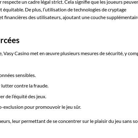
 respecte un cadre légal strict. Cela signifie que les joueurs peuve
 équitable. De plus, l’utilisation de technologies de cryptage
t financières des utilisateurs, ajoutant une couche supplémentair
orcées
e, Vasy Casino met en œuvre plusieurs mesures de sécurité, y com
onnées sensibles.
 lutter contre la fraude.
er de l’équité des jeux.
to-exclusion pour promouvoir le jeu sûr.
urs, leur permettant de se concentrer sur le plaisir du jeu sans so