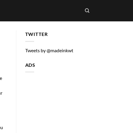
TWITTER
Tweets by @madeinkwt
ADS
e
ur
eu