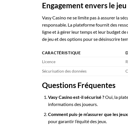
Engagement envers le jeu
Vasy Casino ne se limite pas à assurer la séc
responsable. La plateforme fournit des ress
ligne et à gérer leur temps et leur budget de
de jeu et des options pour se désinscrire t
CARACTÉRISTIQUE
D
Licence
R
Sécurisation des données
C
Questions Fréquentes
Vasy Casino est-il sécurisé ?
Oui, la plat
informations des joueurs.
Comment puis-je m’assurer que les jeux 
pour garantir l’équité des jeux.