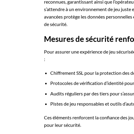
reconnues, garantissant ainsi que l’opérateur
s’attendre à un environnement de jeu juste et
avancées protège les données personnelles e
de sécurité.
Mesures de sécurité renf
Pour assurer une expérience de jeu sécurisé
:
Chiffrement SSL pour la protection des d
Protocoles de vérification d’identité pour
Audits réguliers par des tiers pour s’assur
Pistes de jeu responsables et outils d’au
Ces éléments renforcent la confiance des joue
pour leur sécurité.